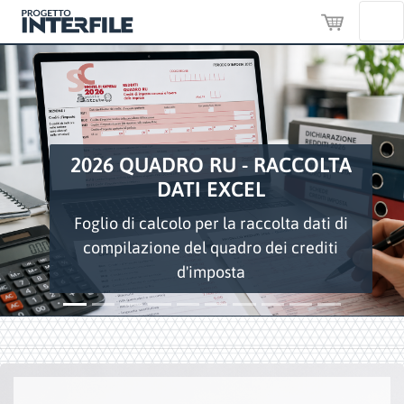
CHECK BONUS
RISTRUTTURAZIONI E BONUS
Previous
Next
MOBILI ED ELETTRODOMESTICI
Dichiarazioni dei redditi più veloci e
senza errori con la check in excel