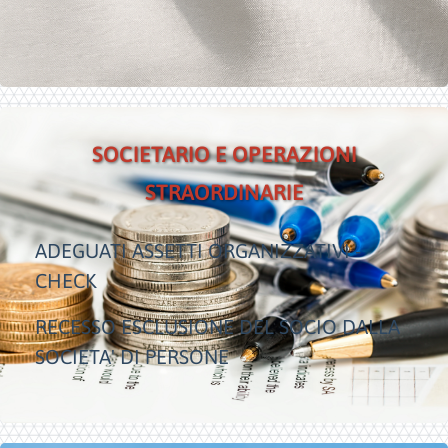
SOCIETARIO E OPERAZIONI
STRAORDINARIE
ADEGUATI ASSETTI ORGANIZZATIVI -
CHECK
RECESSO ESCLUSIONE DEL SOCIO DALLA
SOCIETA' DI PERSONE