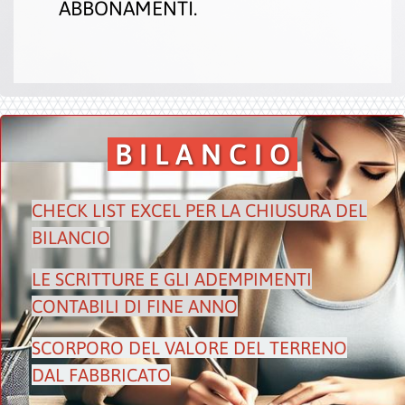
ABBONAMENTI
.
B I L A N C I O
CHECK LIST EXCEL PER LA CHIUSURA DEL
BILANCIO
LE SCRITTURE E GLI ADEMPIMENTI
CONTABILI DI FINE ANNO
SCORPORO DEL VALORE DEL TERRENO
DAL FABBRICATO