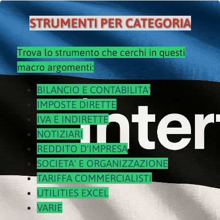
STRUMENTI PER CATEGORIA
Trova lo strumento che cerchi in questi
macro argomenti:
BILANCIO E CONTABILITA'
IMPOSTE DIRETTE
IVA E INDIRETTE
NOTIZIARI
REDDITO D'IMPRESA
SOCIETA' E ORGANIZZAZIONE
TARIFFA COMMERCIALISTI
UTILITIES EXCEL
VARIE